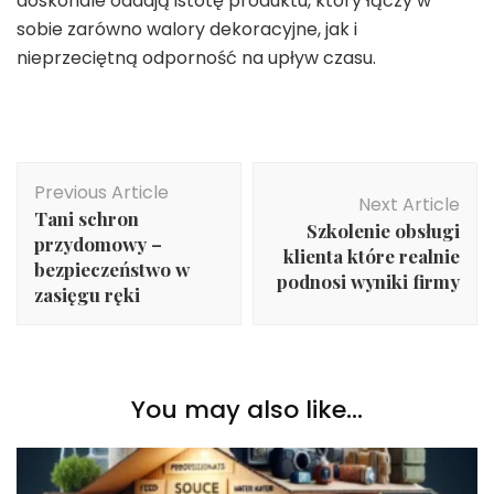
doskonale oddają istotę produktu, który łączy w
sobie zarówno walory dekoracyjne, jak i
nieprzeciętną odporność na upływ czasu.
Post
Previous Article
Navigation
Next Article
Tani schron
Szkolenie obsługi
przydomowy –
klienta które realnie
bezpieczeństwo w
podnosi wyniki firmy
zasięgu ręki
You may also like...