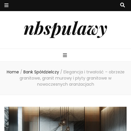
nbspulawy
Home
/
Bank Spółdzielczy
/
Elegancja i trwałość – obrzeże
granitowe, granit murowy i płyty granitowe w
nowoczesnych aranżacjach