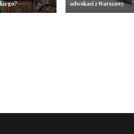
kiego?
adwokaci z Warszawy