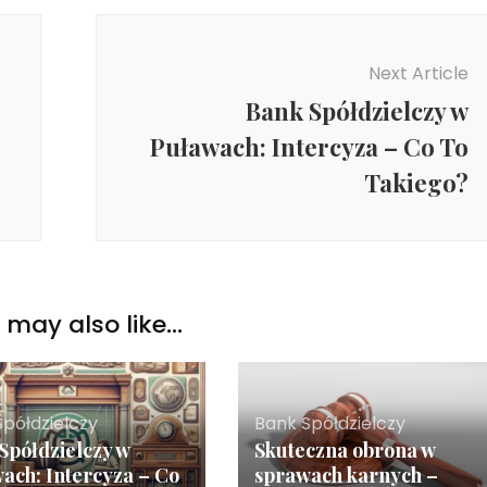
Next Article
Bank Spółdzielczy w
Puławach: Intercyza – Co To
Takiego?
may also like...
Spółdzielczy
Bank Spółdzielczy
Spółdzielczy w
Skuteczna obrona w
ach: Intercyza – Co
sprawach karnych –