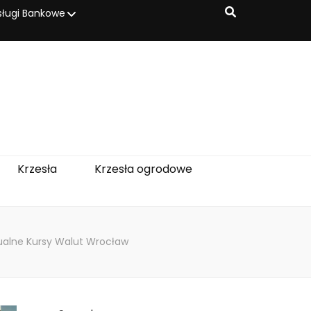
sługi Bankowe
Krzesła
Krzesła ogrodowe
tualne Kursy Walut Wrocław