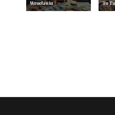
Wrocławiu
To Ta