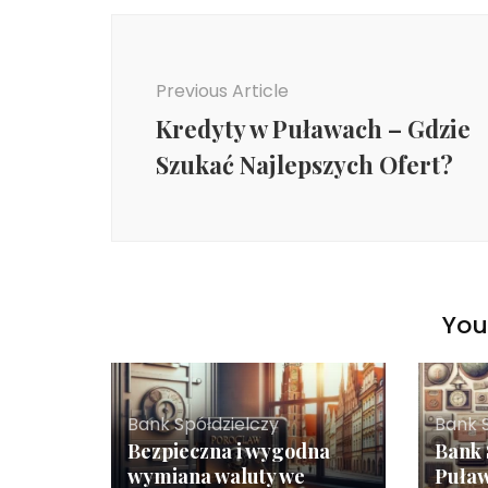
Post
Navigation
Previous Article
Kredyty w Puławach – Gdzie
Szukać Najlepszych Ofert?
You 
Bank Spółdzielczy
Bank 
Bezpieczna i wygodna
Bank 
wymiana waluty we
Puław