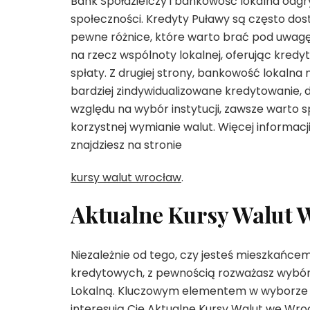
Bank Spółdzielczy i bankowość lokalna odgr
społeczności. Kredyty Puławy są często dost
pewne różnice, które warto brać pod uwagę p
na rzecz wspólnoty lokalnej, oferując kred
spłaty. Z drugiej strony, bankowość lokaln
bardziej zindywidualizowane kredytowanie, 
względu na wybór instytucji, zawsze warto s
korzystnej wymianie walut. Więcej informac
znajdziesz na stronie
kursy walut wrocław
.
Aktualne Kursy Walut 
Niezależnie od tego, czy jesteś mieszkańcem
kredytowych, z pewnością rozważasz wybór
Lokalną. Kluczowym elementem w wyborze inst
interesują Cię Aktualne Kursy Walut we Wro