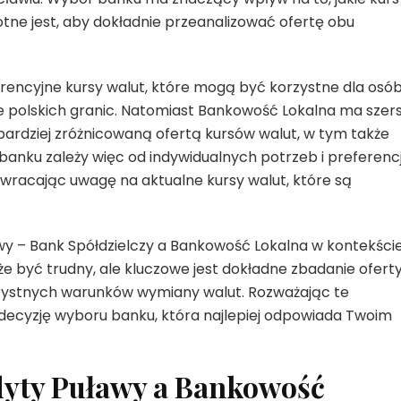
otne jest, aby dokładnie przeanalizować ofertę obu
rencyjne kursy walut, które mogą być korzystne dla osó
 polskich granic. Natomiast Bankowość Lokalna ma szer
z bardziej zróżnicowaną ofertą kursów walut, w tym także
anku zależy więc od indywidualnych potrzeb i preferencji
zwracając uwagę na aktualne kursy walut, które są
y – Bank Spółdzielczy a Bankowość Lokalna w kontekści
 być trudny, ale kluczowe jest dokładne zbadanie ofert
orzystnych warunków wymiany walut. Rozważając te
ecyzję wyboru banku, która najlepiej odpowiada Twoim
dyty Puławy a Bankowość