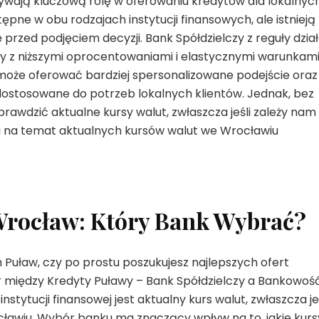
ywają kluczową rolę w oferowaniu kredytów dla lokalnyc
ępne w obu rodzajach instytucji finansowych, ale istnieją
rzed podjęciem decyzji. Bank Spółdzielczy z reguły dzia
yty z niższymi oprocentowaniami i elastycznymi warunkam
a może oferować bardziej spersonalizowane podejście oraz
dostosowane do potrzeb lokalnych klientów. Jednak, bez
prawdzić aktualne kursy walut, zwłaszcza jeśli zależy nam
ji na temat aktualnych kursów walut we Wrocławiu
Wrocław: Który Bank Wybrać?
 Puław, czy po prostu poszukujesz najlepszych ofert
 między Kredyty Puławy – Bank Spółdzielczy a Bankowoś
ytucji finansowej jest aktualny kurs walut, zwłaszcza jeś
cławiu. Wybór banku ma znaczący wpływ na to, jakie kurs