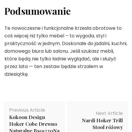
Podsumowanie
Te nowoczesne i funkcjonalne krzesła obrotowe to
coś więcej niż tylko mebel – to wygoda, styl i
praktyczność w jednym. Doskonałe do jadalni, kuchni,
domowego biura lub salonu. Jeśli szukasz mebli,
które będą nie tylko ładnie wyglądać, ale i służyć
przez lata — ten zestaw będzie strzałem w
dziesiątkę.
Post
Previous Article
Navigation
Next Article
Kokoon Design
Nardi Hoker Trill
Hoker Cobe Drewno
Stool różowy
Naturalne Bs01230Na