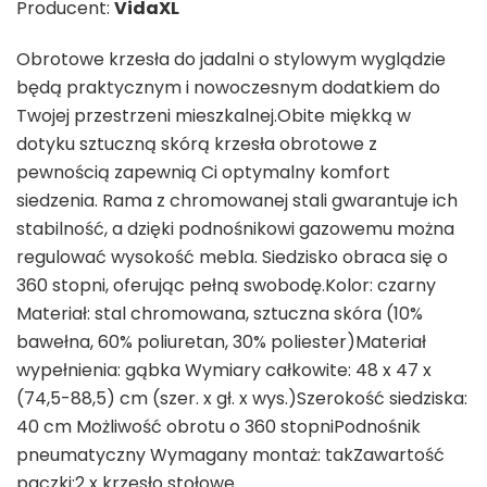
Producent:
VidaXL
Obrotowe krzesła do jadalni o stylowym wyglądzie
będą praktycznym i nowoczesnym dodatkiem do
Twojej przestrzeni mieszkalnej.Obite miękką w
dotyku sztuczną skórą krzesła obrotowe z
pewnością zapewnią Ci optymalny komfort
siedzenia. Rama z chromowanej stali gwarantuje ich
stabilność, a dzięki podnośnikowi gazowemu można
regulować wysokość mebla. Siedzisko obraca się o
360 stopni, oferując pełną swobodę.Kolor: czarny
Materiał: stal chromowana, sztuczna skóra (10%
bawełna, 60% poliuretan, 30% poliester)Materiał
wypełnienia: gąbka Wymiary całkowite: 48 x 47 x
(74,5-88,5) cm (szer. x gł. x wys.)Szerokość siedziska:
40 cm Możliwość obrotu o 360 stopniPodnośnik
pneumatyczny Wymagany montaż: takZawartość
paczki:2 x krzesło stołowe