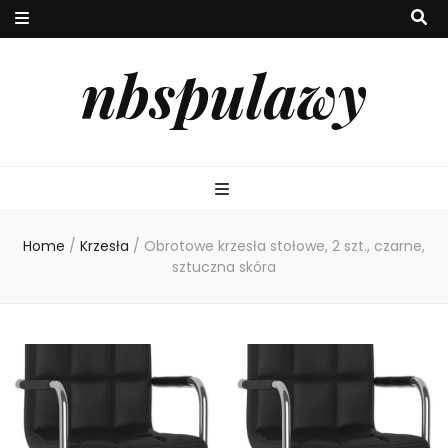
nbspulawy
Home
/
Krzesła
/
Obrotowe krzesła stołowe, 2 szt., czarne,
sztuczna skóra