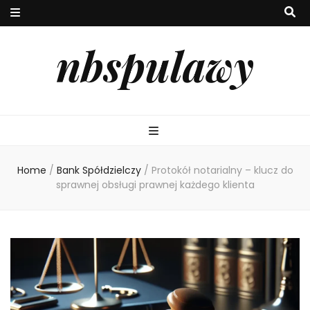
nbspulawy
Home
/
Bank Spółdzielczy
/
Protokół notarialny – klucz do
sprawnej obsługi prawnej każdego klienta