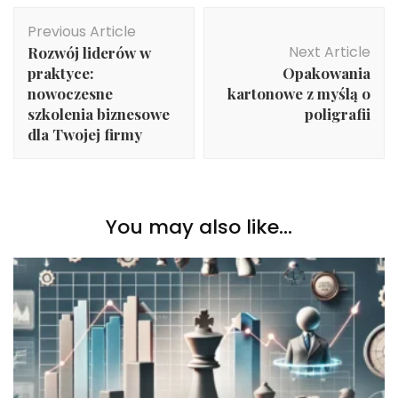
Post
Previous Article
Navigation
Next Article
Rozwój liderów w
praktyce:
Opakowania
nowoczesne
kartonowe z myślą o
szkolenia biznesowe
poligrafii
dla Twojej firmy
You may also like...