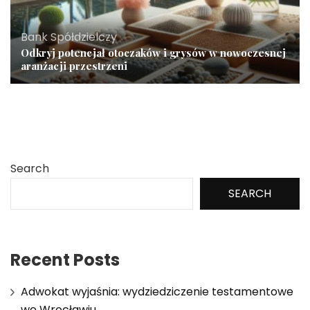
Bank Spółdzielczy
Odkryj potencjał otoczaków i grysów w nowoczesnej
aranżacji przestrzeni
Search
SEARCH
Recent Posts
Adwokat wyjaśnia: wydziedziczenie testamentowe
we Wrocławiu