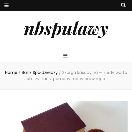
nbspulawy
Home
/
Bank Spółdzielczy
/
Skarga kasacyjna — kiedy warto
skorzystać z pomocy radcy prawnego